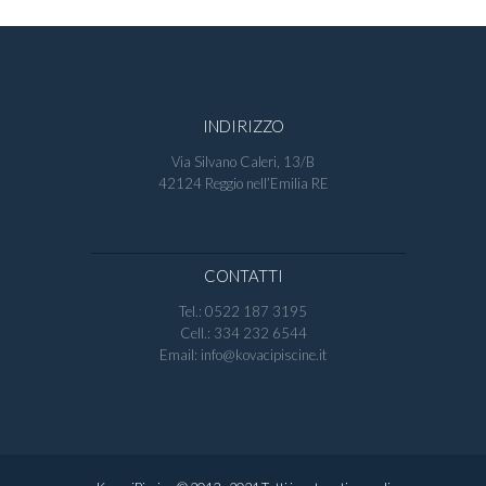
INDIRIZZO
Via Silvano Caleri, 13/B
42124 Reggio nell’Emilia RE
CONTATTI
Tel.: 0522 187 3195
Cell.: 334 232 6544
Email: info@kovacipiscine.it