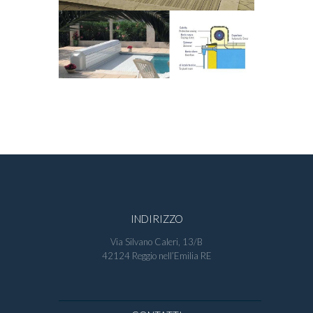
INDIRIZZO
Via Silvano Caleri, 13/B
42124 Reggio nell’Emilia RE